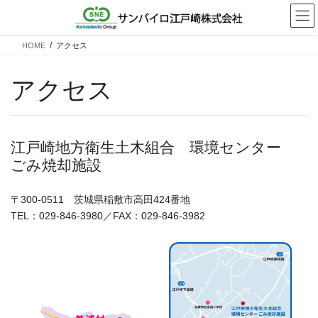
コ
ナ
ン
ビ
テ
ゲ
HOME
アクセス
ン
ー
ツ
シ
へ
ョ
アクセス
ス
ン
キ
に
ッ
移
プ
動
江戸崎地方衛生土木組合 環境センター
ごみ焼却施設
〒300-0511 茨城県稲敷市高田424番地
TEL：029-846-3980／FAX：029-846-3982