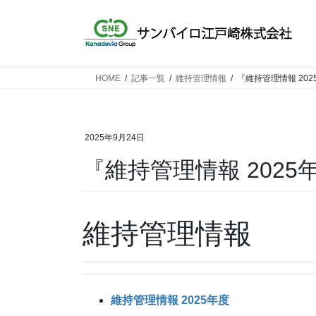
コ
ナ
ン
ビ
テ
ゲ
ン
ー
ツ
シ
HOME
記事一覧
維持管理情報
『維持管理情報 20
へ
ョ
ス
ン
キ
に
2025年9月24日
ッ
移
プ
動
『維持管理情報 202
維持管理情報
維持管理情報 2025年度