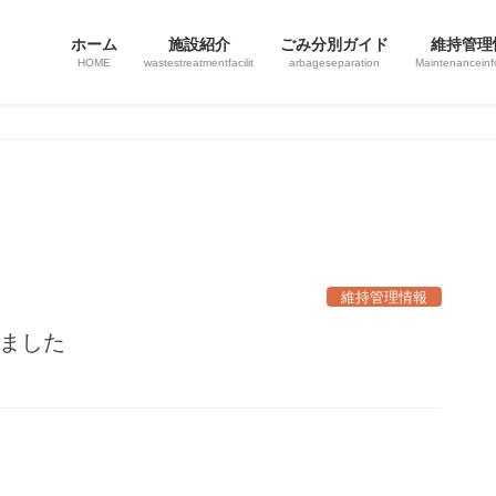
ホーム
施設紹介
ごみ分別ガイド
維持管理
HOME
wastestreatmentfacilit
arbageseparation
Maintenanceinf
維持管理情報
しました