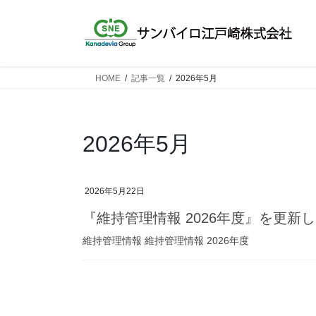
コ
ナ
ン
ビ
テ
ゲ
ン
ー
ツ
シ
HOME
記事一覧
2026年5月
へ
ョ
ス
ン
キ
に
2026年5月
ッ
移
プ
動
2026年5月22日
『維持管理情報 2026年度』を更新
維持管理情報 維持管理情報 2026年度