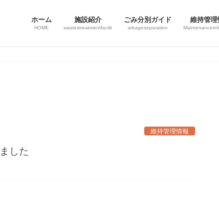
ホーム
施設紹介
ごみ分別ガイド
維持管理
HOME
wastestreatmentfacilit
arbageseparation
Maintenanceinf
維持管理情報
しました