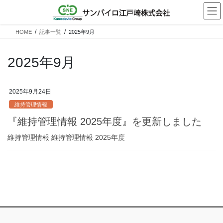
コ
ナ
ン
ビ
テ
ゲ
HOME
記事一覧
2025年9月
ン
ー
ツ
シ
へ
ョ
2025年9月
ス
ン
キ
に
ッ
移
2025年9月24日
プ
動
維持管理情報
『維持管理情報 2025年度』を更新しました
維持管理情報 維持管理情報 2025年度