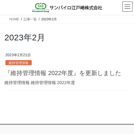
コ
ナ
ン
ビ
テ
ゲ
HOME
記事一覧
2023年2月
ン
ー
ツ
シ
へ
ョ
2023年2月
ス
ン
キ
に
ッ
移
2023年2月21日
プ
動
維持管理情報
『維持管理情報 2022年度』を更新しました
維持管理情報 維持管理情報 2022年度