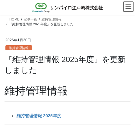
コ
ナ
ン
ビ
テ
ゲ
HOME
記事一覧
維持管理情報
ン
ー
『維持管理情報 2025年度』を更新しました
ツ
シ
へ
ョ
2026年1月30日
ス
ン
キ
に
維持管理情報
ッ
移
『維持管理情報 2025年度』を更新
プ
動
しました
維持管理情報
維持管理情報 2025年度